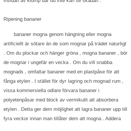
insidan av klump där du inte kan se skadan .
Ripening bananer
bananer mogna genom hängning eller mogna
artificiellt är sötare än de som mognar på trädet naturligt
. Om du plockar och hänger gröna , mogna bananer , bör
de mognar i ungefär en vecka . Om du vill snabba
mognads , omfattar bananer med en plastpåse för att
fånga etylen . I stället för dyr lagring och mognad rum ,
vissa kommersiella odlare förvara bananer i
polyetenpåsar med block av vermikulit att absorbera
etylen . Detta ger dem möjlighet att lagra bananer upp till
fyra veckor innan man tillåter dem att mogna . Addera