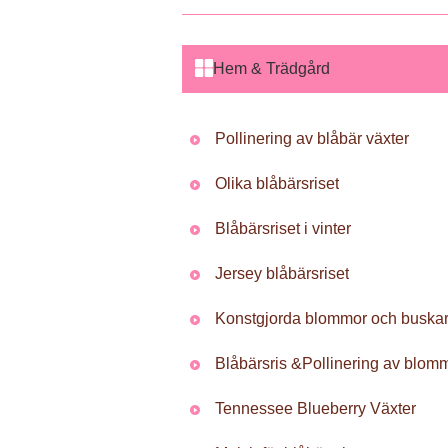
Hem & Trädgård
Pollinering av blåbär växter
Olika blåbärsriset
Blåbärsriset i vinter
Jersey blåbärsriset
Konstgjorda blommor och buska
Blåbärsris &Pollinering av blom
Tennessee Blueberry Växter