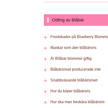
Odling av Blåbär
Frostskador på Blueberry Blomm
Maskar som äter blåbärsris
Är Blåbär blommor giftig
Blåbärsriset producerade inte
Snabbväxande blåbärsriset
Hur du köper blåbärsris
Hur ska man beskära blåbärsris