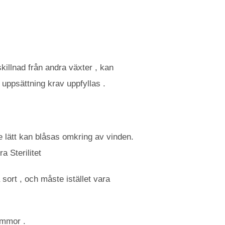
skillnad från andra växter , kan
 uppsättning krav uppfyllas .
e lätt kan blåsas omkring av vinden.
a Sterilitet
sort , och måste istället vara
lommor .