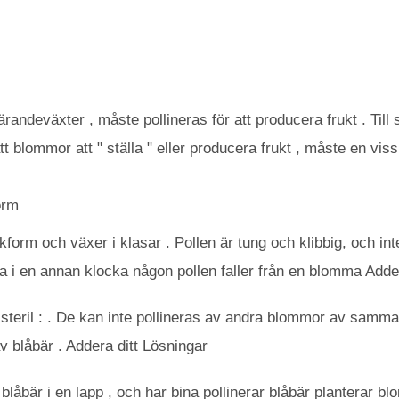
randeväxter , måste pollineras för att producera frukt . Till 
 blommor att " ställa " eller producera frukt , måste en viss
orm
orm och växer i klasar . Pollen är tung och klibbig, och int
a i en annan klocka någon pollen faller från en blomma Adder
steril : . De kan inte pollineras av andra blommor av samma 
 blåbär . Addera ditt Lösningar
v blåbär i en lapp , och har bina pollinerar blåbär planterar b