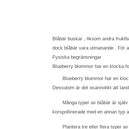
Blåbär buskar , liksom andra fruktbä
dock blåbär vara utmanande . För att
Fysiska begränsningar
Blueberry blommor har en klocka f
Blueberry blommor har en klockf
Dessutom är det osannolikt att land
Många typer av blåbär är själv 
korspollinerade med en annan typ av
Plantera tre eller flera typer a