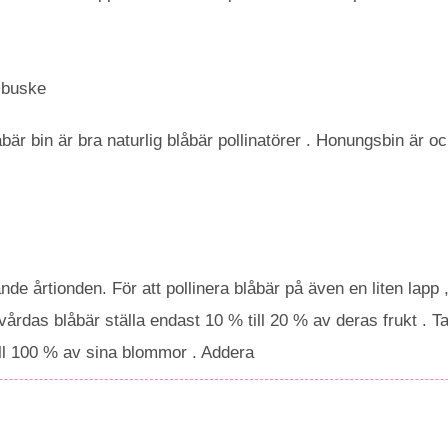
sbuske
är bin är bra naturlig blåbär pollinatörer . Honungsbin är oc
de årtionden. För att pollinera blåbär på även en liten lapp
rdas blåbär ställa endast 10 % till 20 % av deras frukt . Ta 
 till 100 % av sina blommor . Addera