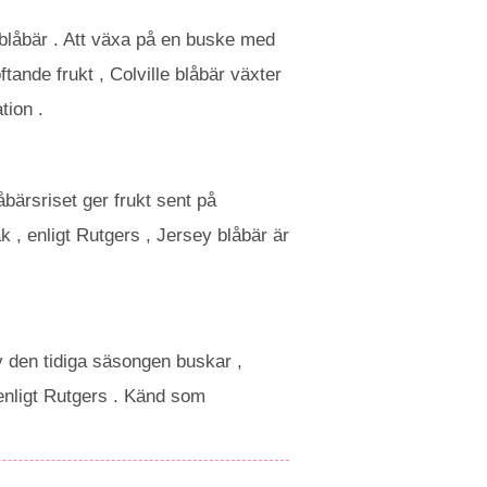
 blåbär . Att växa på en buske med
tande frukt , Colville blåbär växter
tion .
bärsriset ger frukt sent på
 , enligt Rutgers , Jersey blåbär är
v den tidiga säsongen buskar ,
 enligt Rutgers . Känd som