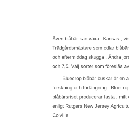
Även blåbär kan växa i Kansas , vissa
Trädgårdsmästare som odlar blåbärsr
och eftermiddag skugga . Ändra jord
och 7,5. Välj sorter som föreslås a
Bluecrop blåbär buskar är en a
forskning och förlängning . Bluecr
blåbärsriset producerar fasta , mil
enligt Rutgers New Jersey Agricultu
Colville