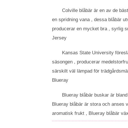
Colville blåbär är en av de bä
en spridning vana , dessa blåbär utv
producerar en mycket bra , syrlig s
Jersey
Kansas State University föresl
säsongen , producerar medelstorfruk
särskilt väl lämpad för trädgårdsmäs
Blueray
Blueray blåbär buskar är bland
Blueray blåbär är stora och anses v
aromatisk frukt , Blueray blåbär väx