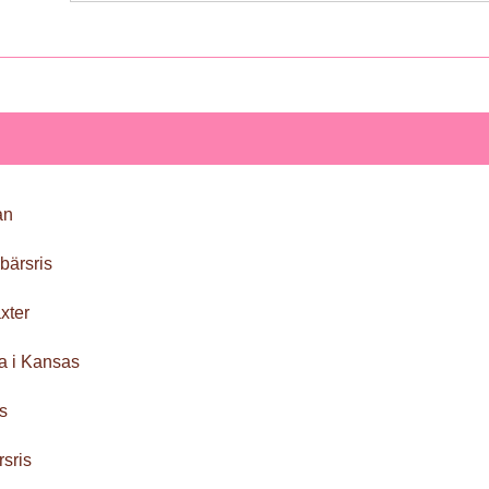
an
bärsris
äxter
a i Kansas
is
rsris