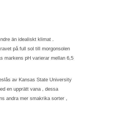
ndre än idealiskt klimat .
vet på full sol till morgonsolen
sas markens pH varierar mellan 6,5
reslås av Kansas State University
Med en upprätt vana , dessa
nns andra mer smakrika sorter ,