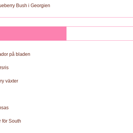
lueberry Bush i Georgien
ador på bladen
sris
ry växter
ansas
 för South