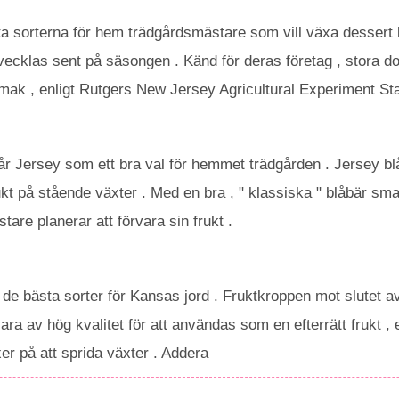
sta sorterna för hem trädgårdsmästare som vill växa dessert
ecklas sent på säsongen . Känd för deras företag , stora dof
mak , enligt Rutgers New Jersey Agricultural Experiment Sta
år Jersey som ett bra val för hemmet trädgården . Jersey blå
t på stående växter . Med en bra , " klassiska " blåbär smak
tare planerar att förvara sin frukt .
 de bästa sorter för Kansas jord . Fruktkroppen mot slutet a
ara av hög kvalitet för att användas som en efterrätt frukt ,
er på att sprida växter . Addera