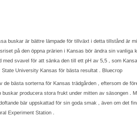
 buskar är bättre lämpade för tillväxt i detta tillstånd är mi
iset på den öppna prärien i Kansas bör ändra sin vanliga kra
 med svavel för att sänka den till ett pH av 5,5 , som Kan
v State University Kansas för bästa resultat . Bluecrop
v de bästa sorterna för Kansas trädgården , eftersom de fö
op buskar producera stora frukt under mitten av säsongen . 
t doftande bär uppskattad för sin goda smak , även om det fi
ral Experiment Station .