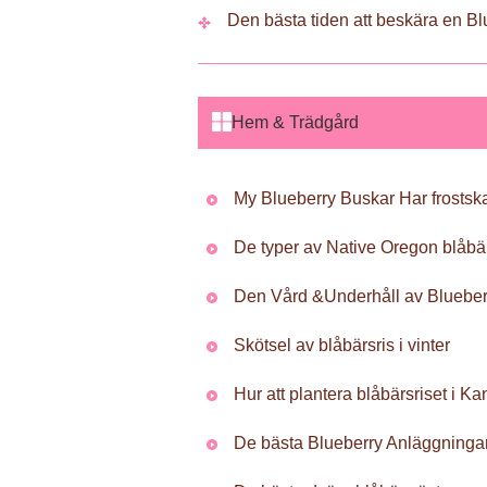
Den bästa tiden att beskära en B
Hem & Trädgård
My Blueberry Buskar Har frostsk
De typer av Native Oregon blåbär
Den Vård &Underhåll av Blueber
Skötsel av blåbärsris i vinter
Hur att plantera blåbärsriset i K
De bästa Blueberry Anläggningar