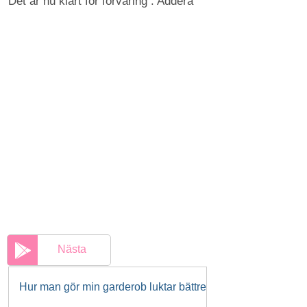
Det är nu klart för förvaring . Addera
Nästa
Hur man gör min garderob luktar bättre