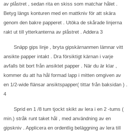
av plåstret , sedan rita en skiss som matchar hålet .
Betyg längs konturen med en mattkniv för att skära
genom den bakre papperet . Utöka de skårade linjerna
rakt ut till ytterkanterna av plåstret . Addera 3
Snäpp gips linje , bryta gipskärnanmen lämnar vitt
ansikte papper intakt . Dra försiktigt kärnan i varje
avfalls bit bort från ansiktet papper . När du är klar ,
kommer du att ha hål formad lapp i mitten omgiven av
en 1/2-wide flänsar ansiktspapper( tittar från baksidan ) .
4
Sprid en 1 /8 tum tjockt skikt av lera i en 2 -tums (
min.) stråk runt taket hål , med användning av en
gipskniv . Applicera en ordentlig beläggning av lera till