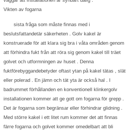
väggar att installationen är synbart dålig .
Vikten av fogarna
sista fråga som måste finnas med i
beslutsfattandetär säkerheten . Golv kakel är
konstruerade för att klara sig bra i våta områden genom
att förhindra fukt från att röra sig genom kakel till träet
golvet och utformningen av huset . Denna
fuktförebyggandebetyder oftast ytan på kakel tätas , slät
eller polerad . En jämn och tät yta är också hal . I
badrummet förhållanden en konventionell klinkergolv
installationen kommer att ge gott om fogarna för grepp .
Det är fogarna som begränsar eller förhindrar glidning .
Med större kakel i ett litet rum kommer det att finnas
färre fogarna och golvet kommer omedelbart att bli