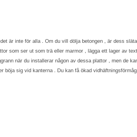
det är inte för alla . Om du vill dölja betongen , är dess släta
ttor som ser ut som trä eller marmor , lägga ett lager av texti
ggrann när du installerar någon av dessa plattor , men de kan
er böja sig vid kanterna . Du kan få ökad vidhäftningsförmå