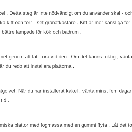
l . Detta steg är inte nödvändigt om du använder skal - och 
ka kitt och torr - set granatkastare . Kitt är mer känsliga f
r bättre lämpade för kök och badrum .
et genom att lätt röra vid den . Om det känns fuktig , vänta
är du redo att installera plattorna .
golvet. När du har installerat kakel , vänta minst fem dagar
tid .
miska plattor med fogmassa med en gummi flyta . Låt det to