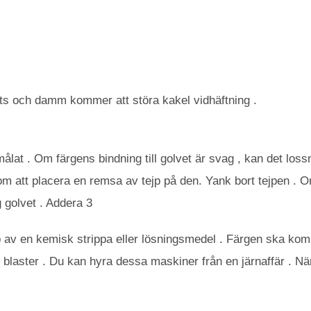
ts och damm kommer att störa kakel vidhäftning .
målat . Om färgens bindning till golvet är svag , kan det lo
om att placera en remsa av tejp på den. Yank bort tejpen . 
g golvet . Addera 3
p av en kemisk strippa eller lösningsmedel . Färgen ska komm
blaster . Du kan hyra dessa maskiner från en järnaffär . När 