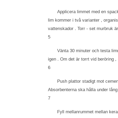
Applicera limmet med en spacke
lim kommer i två varianter , organis
vattenskador . Torr - set murbruk ä
5
Vänta 30 minuter och testa limm
igen . Om det är torrt vid beröring , 
6
Push plattor stadigt mot cement
Absorbenterna ska hålla under lång 
7
Fyll mellanrummet mellan kera