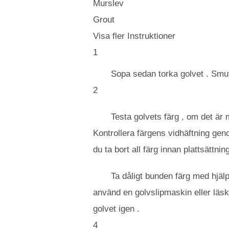
Murslev
Grout
Visa fler Instruktioner
1
Sopa sedan torka golvet . Smu
2
Testa golvets färg , om det är 
Kontrollera färgens vidhäftning gen
du ta bort all färg innan plattsättnin
Ta dåligt bunden färg med hjäl
använd en golvslipmaskin eller läsk 
golvet igen .
4